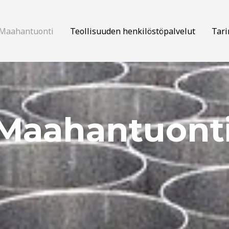
Maahantuonti
Teollisuuden henkilöstöpalvelut
Tari
Maahantuont