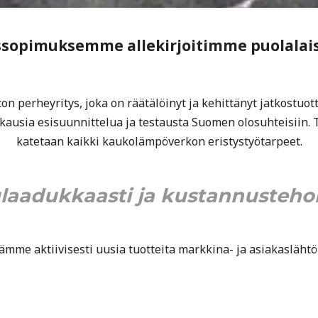
pimuksemme allekirjoitimme puolalaise
n perheyritys, joka on räätälöinyt ja kehittänyt jatkostuot
usia esisuunnittelua ja testausta Suomen olosuhteisiin. T
katetaan kaikki kaukolämpöverkon eristystyötarpeet.
laadukkaasti ja kustannustehok
ämme aktiivisesti uusia tuotteita markkina- ja asiakaslähtöi