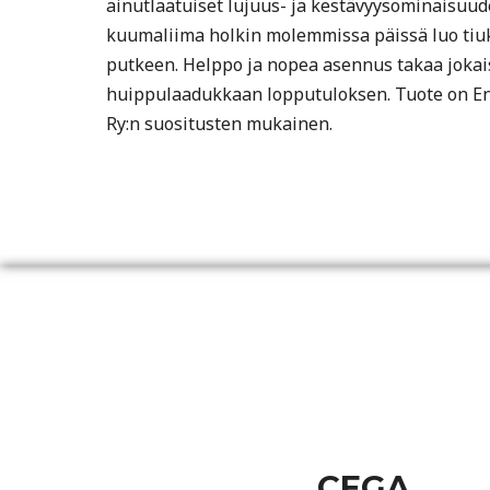
ainutlaatuiset lujuus- ja kestävyysominaisuude
kuumaliima holkin molemmissa päissä luo tiu
putkeen. Helppo ja nopea asennus takaa joka
huippulaadukkaan lopputuloksen. Tuote on En
Ry:n suositusten mukainen.
CEGA