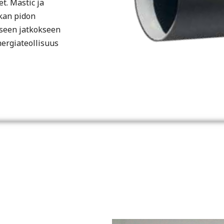
t. Mastic ja
kan pidon
iseen jatkokseen
ergiateollisuus