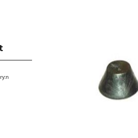
t
ry:n