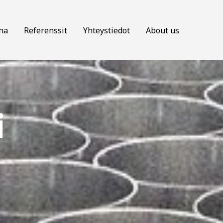
na
Referenssit
Yhteystiedot
About us
i