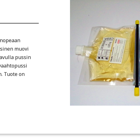
 nopeaan
ksinen muovi
 avulla pussin
 vaahtopussi
n. Tuote on