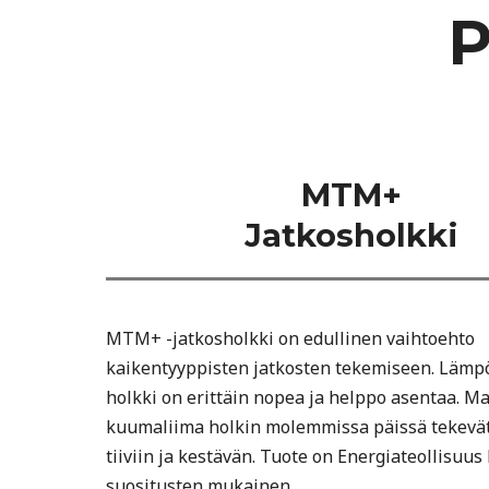
P
MTM+
Jatkosholkki
MTM+ -jatkosholkki on edullinen vaihtoehto
kaikentyyppisten jatkosten tekemiseen. Lämp
holkki on erittäin nopea ja helppo asentaa. Ma
kuumaliima holkin molemmissa päissä tekevät
tiiviin ja kestävän. Tuote on Energiateollisuus 
suositusten mukainen.