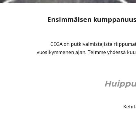
Ensimmäisen kumppanuusso
CEGA on putkivalmistajista riippumato
vuosikymmenen ajan. Teimme yhdessä kuuka
Huippu
Kehit