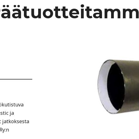
äätuotteitam
ökutistuva
stic ja
 jatkoksesta
Ry:n