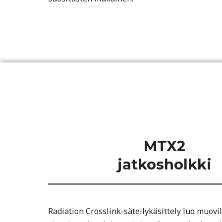
MTX2
jatkosholkki
Radiation Crosslink-säteilykäsittely luo muovil